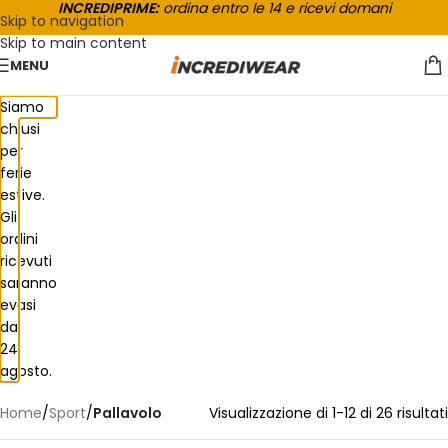
INCREDIPRIME:
ordina entro le 14 e ricevi domani
Skip to navigation
Skip to main content
MENU
Siamo
chiusi
per
ferie
estive.
Gli
ordini
ricevuti
saranno
evasi
dal
24
agosto.
Home
/
Sport
/
Pallavolo
Visualizzazione di 1-12 di 26 risultati