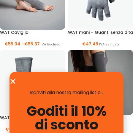
WAT Caviglia
WAT mani – Guanti senza dita
€
55.34
-
€
55.37
€
47.49
IVA Esclusa
IVA Esclusa
Iscriviti alla nostra mailing list e...
Goditi il 10%
WAT Calzini Circolazione
WAT Braccio
di sconto
€
31.65
-
€
32.98
€
54.72
IVA Esclusa
IVA Esclusa