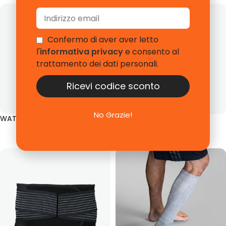
Confermo di aver aver letto
l'
informativa privacy
e consento al
trattamento dei dati personali.
Ricevi codice sconto
No Grazie!
WAT Polso
WAT Spalla
€
43.53
€
128.93
IVA Esclusa
IVA Esclusa