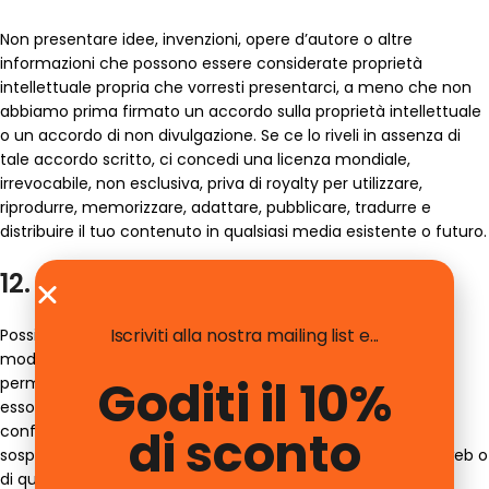
Non presentare idee, invenzioni, opere d’autore o altre
informazioni che possono essere considerate proprietà
intellettuale propria che vorresti presentarci, a meno che non
abbiamo prima firmato un accordo sulla proprietà intellettuale
o un accordo di non divulgazione. Se ce lo riveli in assenza di
tale accordo scritto, ci concedi una licenza mondiale,
irrevocabile, non esclusiva, priva di royalty per utilizzare,
riprodurre, memorizzare, adattare, pubblicare, tradurre e
distribuire il tuo contenuto in qualsiasi media esistente o futuro.
12. Cessazione dell’uso
Iscriviti alla nostra mailing list e...
Possiamo, a nostra sola discrezione, in qualsiasi momento
modificare o interrompere l’accesso, temporaneamente o
Goditi il 10%
permanentemente, al sito web o a qualsiasi servizio su di
esso. Lei accetta che non saremo responsabili nei Suoi
di sconto
confronti o nei confronti di terzi per qualsiasi modifica,
sospensione o interruzione del Suo accesso o uso del sito web o
di qualsiasi contenuto che Lei possa aver condiviso sul sito