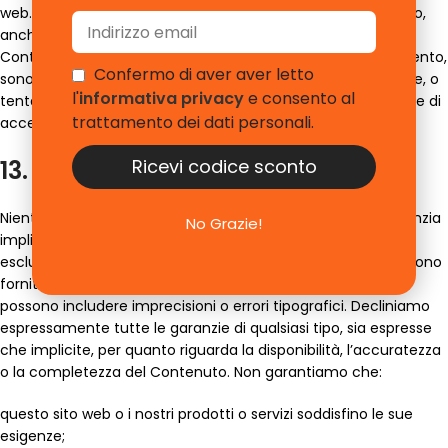
web. Non avrà diritto ad alcun indennizzo o altro pagamento,
anche se alcune caratteristiche, impostazioni, e/o qualsiasi
Contenuto che lei ha contribuito o su cui ha fatto affidamento,
Confermo di aver aver letto
sono permanentemente persi. Non può eludere o bypassare, o
l'
informativa privacy
e consento al
tentare di eludere o bypassare, qualsiasi misura di restrizione di
trattamento dei dati personali.
accesso sul nostro sito web.
13. Garanzie e responsabilità
Ricevi codice sconto
Niente in questa sezione limiterà o escluderà qualsiasi garanzia
No Grazie!
implicita per legge che sarebbe illegale limitare o
escludere. Questo sito web e tutti i contenuti del sito web sono
forniti su una base ” così com’è ” e ” come disponibile ” e
possono includere imprecisioni o errori tipografici. Decliniamo
espressamente tutte le garanzie di qualsiasi tipo, sia espresse
che implicite, per quanto riguarda la disponibilità, l’accuratezza
o la completezza del Contenuto. Non garantiamo che:
questo sito web o i nostri prodotti o servizi soddisfino le sue
esigenze;