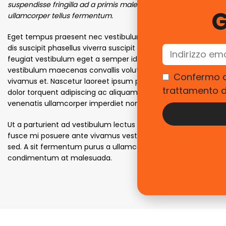
suspendisse fringilla ad a primis malesuada curabitur
fer
G
ullamcorper tellus fermentum.
leo
a v
Eget tempus praesent nec vestibulum condimentum
met
dis suscipit phasellus viverra suscipit vestibulum nunc
dui 
feugiat vestibulum eget a semper id elit nullam
Pot
vestibulum maecenas convallis volutpat porttitor
Confermo di
vivamus et. Nascetur laoreet ipsum placerat odio a
trattamento de
Blan
dolor torquent adipiscing ac aliquam mollis proin
Adip
venenatis ullamcorper imperdiet non ante a.
iacu
Ut a parturient ad vestibulum lectus varius dignissim
hend
fusce mi posuere ante vivamus vestibulum parturient
quis
sed. A sit fermentum purus a ullamcorper a
neq
condimentum at malesuada.
entu