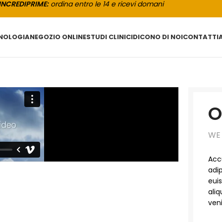
INCREDIPRIME:
ordina entro le 14 e ricevi domani
CNOLOGIA
NEGOZIO ONLINE
STUDI CLINICI
DICONO DI NOI
CONTATTI
O
WE
Acc
adi
eui
ali
veni