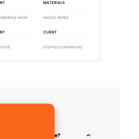
ENT
MATERIALS
DSPARKLE SHOP
WOOD, PAPER
ENT
CLIENT
N DOE
XTEMOS.COM/WOOD
is can be done for me?