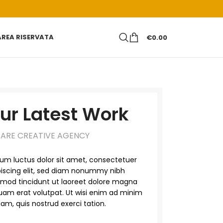
AREA RISERVATA
€
0.00
ur Latest Work
 ARE CREATIVE AGENCY
um luctus dolor sit amet, consectetuer
piscing elit, sed diam nonummy nibh
smod tincidunt ut laoreet dolore magna
quam erat volutpat. Ut wisi enim ad minim
am, quis nostrud exerci tation.