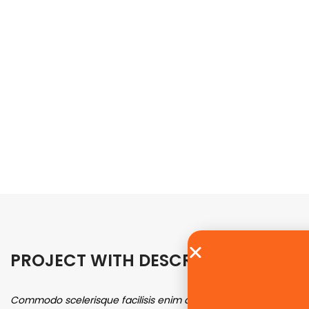
PROJECT WITH DESCRIPTION EXAMP
Commodo scelerisque facilisis enim ante habitant
Vari