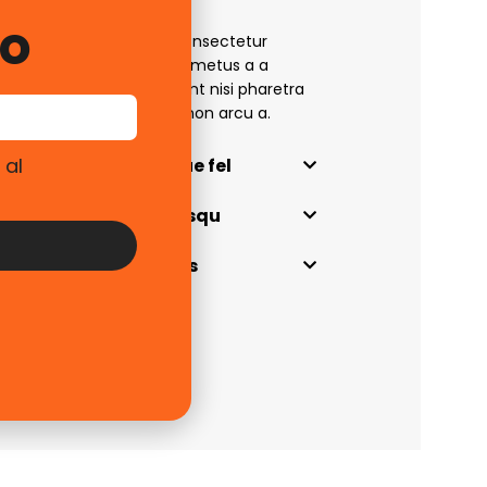
to
 quisque in torquent a consectetur
s vestibulum consectetur metus a a
m odio orci a est parturient nisi pharetra
 a commodo tellus. Est non arcu a.
 al
ad nullam scelerisque fel
 nec aenean pellentesqu
agittis mollis rhoncus