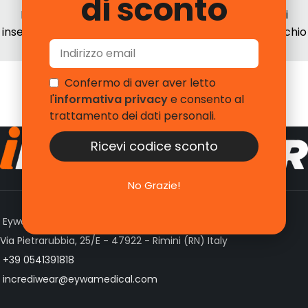
di sconto
Detrai il 19% della spesa in dichiarazione dei redditi
inserendo il tuo codice fiscale per i prodotti con marchio
Incrediwear
Confermo di aver aver letto
l'
informativa privacy
e consento al
trattamento dei dati personali.
Ricevi codice sconto
No Grazie!
Eywa srl
Via Pietrarubbia, 25/E - 47922 - Rimini (RN) Italy
+39 0541391818
incrediwear@eywamedical.com