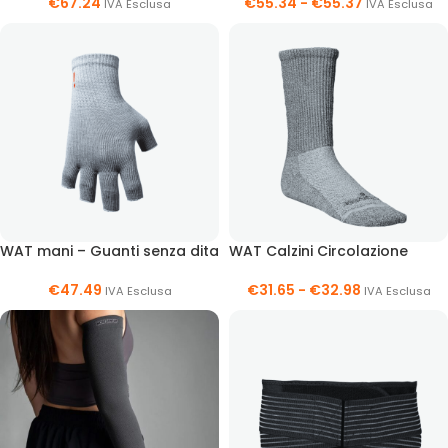
€
67.24
€
55.34
-
€
55.37
IVA Esclusa
IVA Esclusa
WAT mani – Guanti senza dita
WAT Calzini Circolazione
€
47.49
€
31.65
-
€
32.98
IVA Esclusa
IVA Esclusa