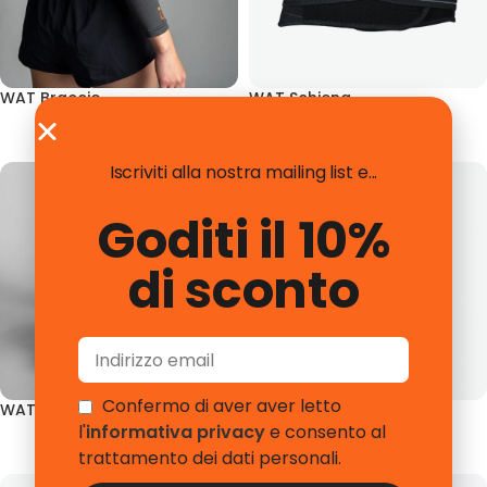
WAT Braccio
WAT Schiena
€
54.72
€
137.14
IVA Esclusa
IVA Esclusa
Iscriviti alla nostra mailing list e...
Goditi il 10%
di sconto
Confermo di aver aver letto
WAT Camminate
WAT Polpacci – COPPIA
l'
informativa privacy
e consento al
€
72.13
€
81.77
IVA Esclusa
IVA Esclusa
trattamento dei dati personali.