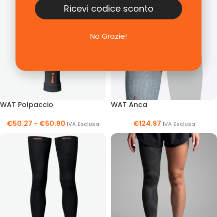
Ricevi codice sconto
No Grazie!
WAT Polpaccio
WAT Anca
€
50.27
-
€
50.90
€
124.97
IVA Esclusa
IVA Esclusa