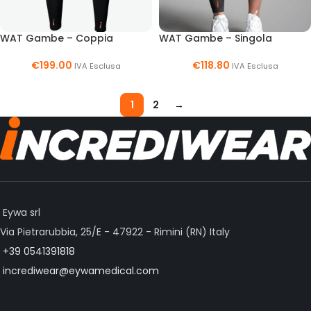
WAT Gambe – Coppia
WAT Gambe – Singola
€
199.00
€
118.80
IVA Esclusa
IVA Esclusa
1
2
→
Eywa srl
Via Pietrarubbia, 25/E - 47922 - Rimini (RN) Italy
+39 0541391818
incrediwear@eywamedical.com